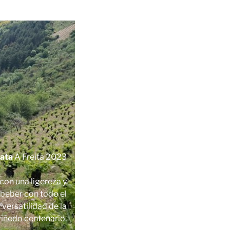
ata
A Freita 2023
con una ligereza y
 beber con todo el
versatilidad de la
viñedo centenario.