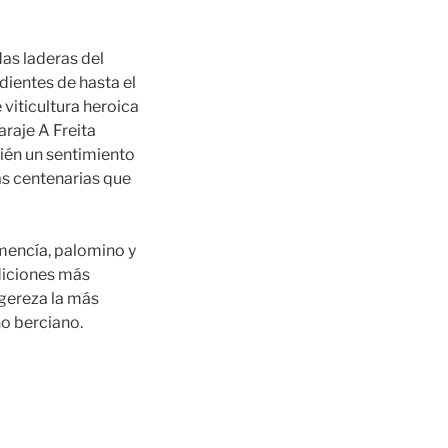
as laderas del
dientes de hasta el
 viticultura heroica
araje A Freita
bién un sentimiento
as centenarias que
 mencía, palomino y
diciones más
igereza la más
o berciano.