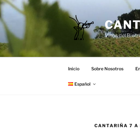
Saltar
al
contenido
CANT
Vinos del Bierz
Inicio
Sobre Nosotros
En
Español
CANTARIÑA 7 A