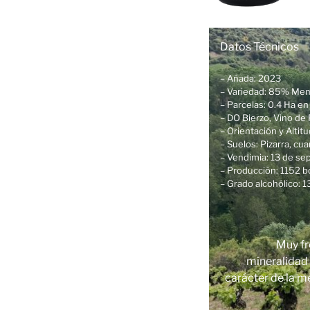
Datos Técnicos
– Añada: 2023
– Variedad: 85% Men
– Parcelas: 0.4 Ha en
– DO Bierzo, Vino de 
– Orientación y Altit
– Suelos: Pizarra, cua
– Vendimia: 13 de s
– Producción: 1152 b
– Grado alcohólico: 13
Muy fr
mineralidad 
carácter de la m