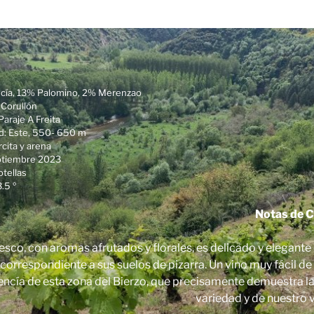
cía, 13% Palomino, 2% Merenzao
 Corullón
Paraje A Freita
ud: Este, 550- 650 m
rcita y arena
eptiembre 2023
otellas
.5 º
Notas de C
esco, con aromas afrutados y florales, es delicado y elegante 
correspondiente a sus suelos de pizarra. Un vino muy fácil de
encía de esta zona del Bierzo, que precisamente demuestra la 
variedad y de nuestro 