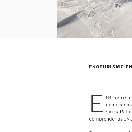
ENOTURISMO EN
E
l Bierzo es 
centenarias 
vinos. Patri
comprenderlas… y 