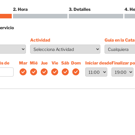
2. Hora
3. Detalles
4. H
ervicio
Actividad
Guía en la Cata
és de
Mar
Mié
Jue
Vie
Sáb
Dom
Iniciar desde
Finalizar po