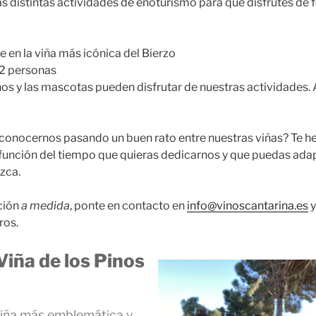
 distintas actividades de enoturismo para que disfrutes de 
re en la viña más icónica del Bierzo
12 personas
ños y las mascotas pueden disfrutar de nuestras actividades. 
a conocernos pasando un buen rato entre nuestras viñas? Te
 función del tiempo que quieras dedicarnos y que puedas adap
zca.
pción
a medida
, ponte en contacto en
info@vinoscantarina.es
y
ros.
Viña de los Pinos
iña más emblemática y