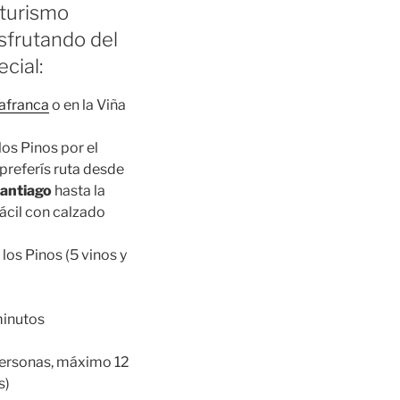
oturismo
sfrutando del
cial:
lafranca
o en la Viña
los Pinos por el
 preferís ruta desde
antiago
hasta la
fácil con calzado
los Pinos (5 vinos y
minutos
ersonas, máximo 12
s)