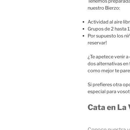
Tenemos preparadas
nuestro Bierzo:
Actividad al aire lib
Grupos de 2 hasta 
Por supuesto los ni
reservar!
¿Te apetece venir 
dos alternativas en
como mejor te pare
Si prefieres otra o
especial para vosot
Cata en La 
Conoce nuestra v