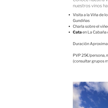
nuestros vinos h
Visita a la Viña de l
Gundiñas
Charla sobre el viñe
Cata
en La Cabaña d
Duración Aproxima
PVP 25€/persona, 
(consultar grupos 