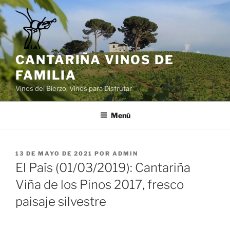
Saltar
al
contenido
CANTARIÑA VINOS DE
FAMILIA
Vinos del Bierzo, Vinos para Disfrutar
Menú
PUBLICADO
13 DE MAYO DE 2021
POR
ADMIN
EL
El País (01/03/2019): Cantariña
Viña de los Pinos 2017, fresco
paisaje silvestre